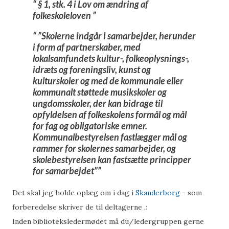
§ 1, stk. 4 i Lov om ændring af
folkeskoleloven
”Skolerne indgår i samarbejder, herunder
i form af partnerskaber, med
lokalsamfundets kultur-, folkeoplysnings-,
idræts og foreningsliv, kunst og
kulturskoler og med de kommunale eller
kommunalt støttede musikskoler og
ungdomsskoler, der kan bidrage til
opfyldelsen af folkeskolens formål og mål
for fag og obligatoriske emner.
Kommunalbestyrelsen fastlægger mål og
rammer for skolernes samarbejder, og
skolebestyrelsen kan fastsætte principper
for samarbejdet”
Det skal jeg holde oplæg om i dag i
Skanderborg
- som
forberedelse skriver de til deltagerne ,:
Inden biblioteksledermødet må du/ledergruppen gerne