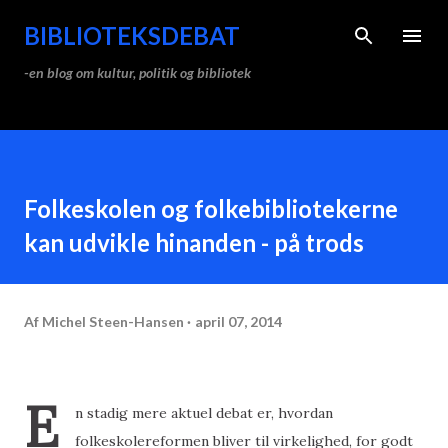
Gå videre til hovedindholdet
BIBLIOTEKSDEBAT
-en blog om kultur, politik og bibliotek
Folkeskolen og folkebibliotekerne
kan udvikle hinanden - på trods
Af
Michel Steen-Hansen
april 07, 2014
E
n stadig mere aktuel debat er, hvordan
folkeskolereformen bliver til virkelighed, for godt