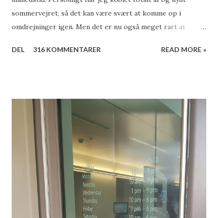
sommervejret, så det kan være svært at komme op i
omdrejninger igen. Men det er nu også meget rart at
komme igang igen, så lige nu sidder jeg og forsøger at
DEL
316 KOMMENTARER
READ MORE »
danne mig et overblik over mediernes omtale og debat om
bibliotekerne i sommeren løb, og kan konstaterer at de
epokegørende debatter om bibliotekerne vist også har
holdt ferie. Jeg synes ellers der har været nok at tage fat
på, men det må vi jo så have rettet op på når nu udendørs
temperaturen falder. Igennem sommeren har Danmarks
Biblioteksforening udsendt nogle tankevækkende
resultater fra vores store sommerundersøgelse.
Bibliotekerne hjælper digitaliseringen på vej Ca. 9 % eller
knap ½ million borgere har fået hjælp fra deres bibliotek til
brug af digitale tjenester som offentlig borgerservice eller
andre selvbetjeningsløsninger. Det viser en helt ny
undersøgelse*, som er lavet af Epinion og Moos-Bjerre