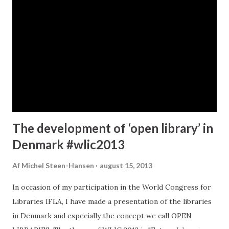
Denmark, all the libraries is free to use, In the way, that all
the basis services are free of charge for the public. In
Denmark almost all the Libraries are funded by tax. The
libraries are obligated to make all kinds of materials
available, both physical and digital. Not just books. See
New e-book deals between all danish publishers and the
public libraries in Denmark We have 98 municip...
The development of ‘open library’ in
Denmark #wlic2013
Af
Michel Steen-Hansen
august 15, 2013
In occasion of my participation in the World Congress for
Libraries IFLA, I have made ​​a presentation of the libraries
in Denmark and especially the concept we call OPEN