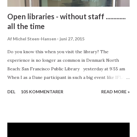
Analyse for...
Open libraries - without staff .............
all the time
Af
Michel Steen-Hansen
juni 27, 2015
Do you know this when you visit the library? The
experience is no longer as common in Denmark North
Beach: San Francisco Public Library yesterday at 9:55 am
When I as a Dane participant in such a big event like IFLA
or the ALA Annual Meeting is one of the questions we
DEL
105 KOMMENTARER
READ MORE »
often get; is it true that in Denmark the libraries are open
without staff? The answer I give is; no, we do not have
libraries without staff, but we have libraries that are open
even when the staff is not there. More than half of all
public libraries in Denmark are now "open libraries" In