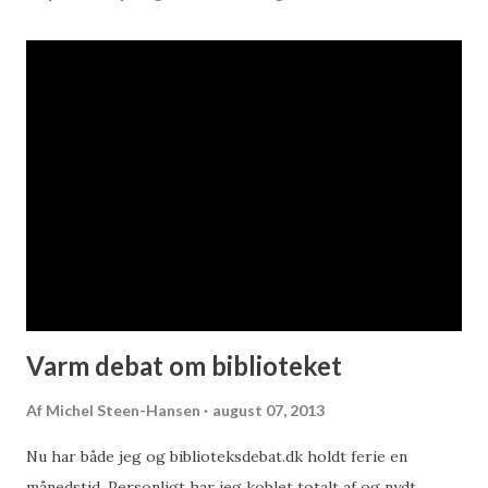
Varm debat om biblioteket
Af
Michel Steen-Hansen
august 07, 2013
Nu har både jeg og biblioteksdebat.dk holdt ferie en
månedstid. Personligt har jeg koblet totalt af og nydt